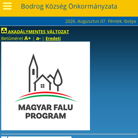
Bodrog Község Önkormányzata
2026. Augusztus 07. Péntek, Ibolya
AKADÁLYMENTES VÁLTOZAT
A+
a-
Betűméret
|
|
Eredeti