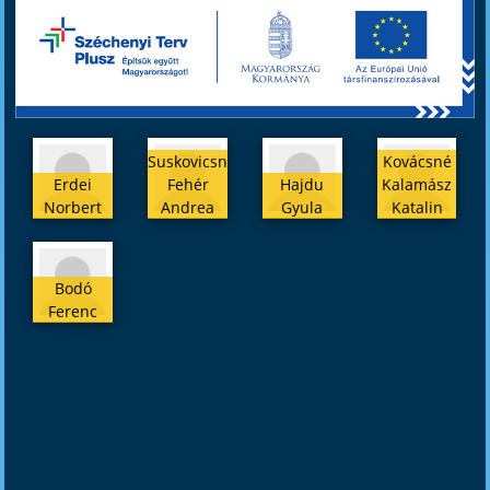
Suskovicsné
Kovácsné
Erdei
Fehér
Hajdu
Kalamász
Norbert
Andrea
Gyula
Katalin
Polgármester
Alpolgármester
Képviselő
Képviselő
Bodó
Ferenc
Képviselő