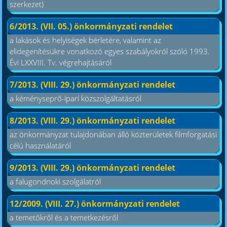
szerkezet)
6/2013. (VII. 05.) önkormányzati rendelet
a lakások és helyiségek bérletére, valamint az
elidegenítésükre vonatkozó egyes szabályokról szóló 1993.
Évi LXXVIII. Tv. végrehajtásáról
7/2013. (VIII. 29.) önkormányzati rendelet
a kéményseprő-ipari közszolgáltatásról
8/2013. (VIII. 29.) önkormányzati rendelet
az önkormányzat tulajdonában álló közterületek filmforgatási
célú használatáról
9/2013. (VIII. 29.) önkormányzati rendelet
a falugondnoki szolgálatról
12/2009. (VIII. 27.) önkormányzati rendelet
a temetőkről és a temetkezésről