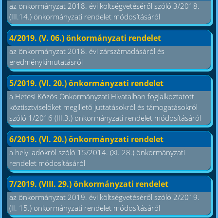
az önkormányzat 2018. évi költségvetéséről szóló 3/2018.
(III.14.) önkormányzati rendelet módosításáról
4/2019. (V. 06.) önkormányzati rendelet
az önkormányzat 2018. évi zárszámadásáról és
eredménykimutatásról
5/2019. (VI. 20.) önkormányzati rendelet
a Hetesi Közös Önkormányzati Hivatalban foglalkoztatott
köztisztviselőket megillető juttatásokról és támogatásokról
szóló 1/2016 (III.3.) önkormányzati rendelet módosításáról
6/2019. (VI. 20.) önkormányzati rendelet
a helyi adókról szóló 15/2014. (XI. 28.) önkormányzati
rendelet módosításáról
7/2019. (VIII. 29.) önkormányzati rendelet
az önkormányzat 2019. évi költségvetéséről szóló 2/2019.
(II. 15.) önkormányzati rendelet módosításáról