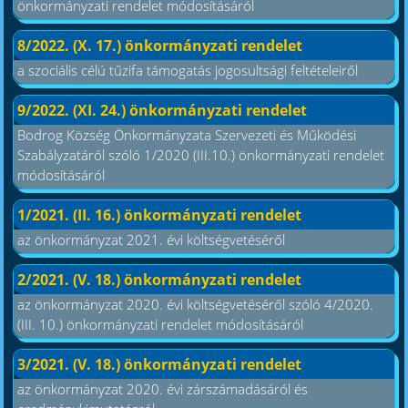
önkormányzati rendelet módosításáról
8/2022. (X. 17.) önkormányzati rendelet
a szociális célú tűzifa támogatás jogosultsági feltételeiről
9/2022. (XI. 24.) önkormányzati rendelet
Bodrog Község Önkormányzata Szervezeti és Működési
Szabályzatáról szóló 1/2020 (III.10.) önkormányzati rendelet
módosításáról
1/2021. (II. 16.) önkormányzati rendelet
az önkormányzat 2021. évi költségvetéséről
2/2021. (V. 18.) önkormányzati rendelet
az önkormányzat 2020. évi költségvetéséről szóló 4/2020.
(III. 10.) önkormányzati rendelet módosításáról
3/2021. (V. 18.) önkormányzati rendelet
az önkormányzat 2020. évi zárszámadásáról és