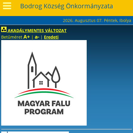
Bodrog Község Önkormányzata
2026. Augusztus 07. Péntek, Ibolya
AKADÁLYMENTES VÁLTOZAT
A+
a-
Betűméret
|
|
Eredeti