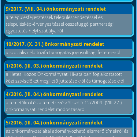
9/2017. (VIII. 04.) önkormányzati rendelet
a településfejlesztéssel, településrendezéssel és
településkép-érvényesítéssel összefüggő partnerségi
egyeztetés helyi szabályairól
10/2017. (X. 31.) önkormányzati rendelet
a szociális célú tűzifa támogatás jogosultsági feltételeiről
1/2016. (III. 03.) önkormányzati rendelet
a Hetesi Közös Önkormányzati Hivatalban foglalkoztatott
köztisztviselőket megillető juttatásokról és támogatásokról
4/2016. (III. 04.) önkormányzati rendelet
a temetőkről és a temetkezésről szóló 12/2009. (VIII.27.)
önkormányzati rendelet módosításáról
5/2016. (III. 04.) önkormányzati rendelet
az önkormányzat által adományozható elismerő címekről és