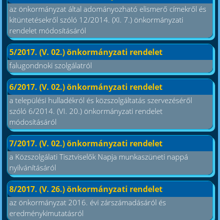
az önkormányzat által adományozható elismerő címekről és
kitüntetésekről szóló 12/2014. (XI. 7.) önkormányzati
rendelet módosításáról
5/2017. (V. 02.) önkormányzati rendelet
falugondnoki szolgálatról
6/2017. (V. 02.) önkormányzati rendelet
a települési hulladékról és közszolgáltatás szervezéséről
szóló 6/2014. (VI. 20.) önkormányzati rendelet
módosításáról
7/2017. (V. 02.) önkormányzati rendelet
a Közszolgálati Tisztviselők Napja munkaszüneti nappá
nyilvánításáról
8/2017. (V. 26.) önkormányzati rendelet
az önkormányzat 2016. évi zárszámadásáról és
eredménykimutatásról