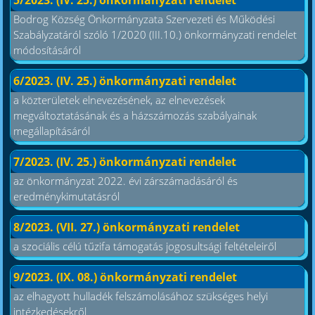
Bodrog Község Önkormányzata Szervezeti és Működési
Szabályzatáról szóló 1/2020 (III.10.) önkormányzati rendelet
módosításáról
6/2023. (IV. 25.) önkormányzati rendelet
a közterületek elnevezésének, az elnevezések
megváltoztatásának és a házszámozás szabályainak
megállapításáról
7/2023. (IV. 25.) önkormányzati rendelet
az önkormányzat 2022. évi zárszámadásáról és
eredménykimutatásról
8/2023. (VII. 27.) önkormányzati rendelet
a szociális célú tűzifa támogatás jogosultsági feltételeiről
9/2023. (IX. 08.) önkormányzati rendelet
az elhagyott hulladék felszámolásához szükséges helyi
intézkedésekről